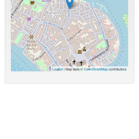
Leaflet
| Map data ©
OpenStreetMap
contributors