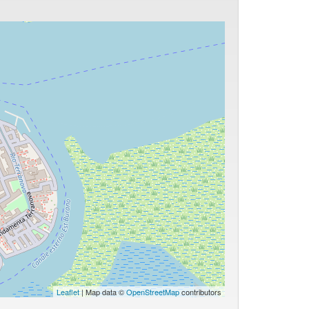
Leaflet
| Map data ©
OpenStreetMap
contributors