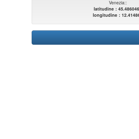
Venezia::
latitudine：45.48604
longitudine：12.4148