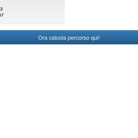
62
67
Ora calcola percorso qui!