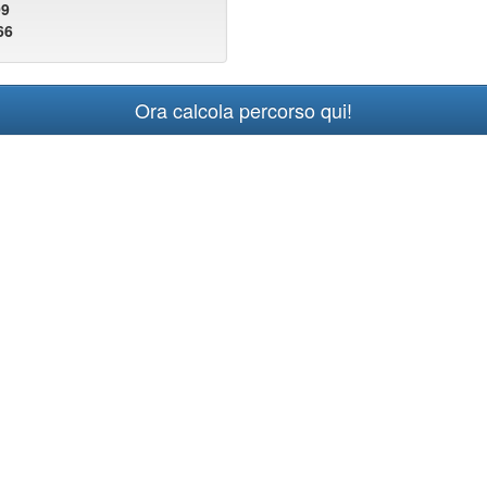
09
66
Ora calcola percorso qui!