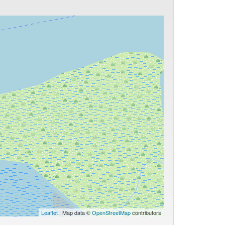
Leaflet
| Map data ©
OpenStreetMap
contributors