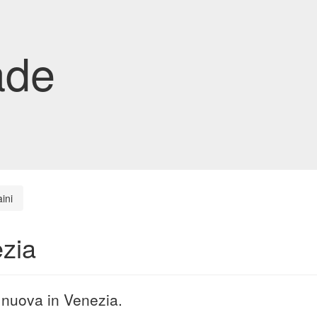
ade
ini
ezia
a nuova in Venezia.