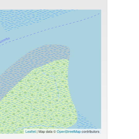
Leaflet
| Map data ©
OpenStreetMap
contributors