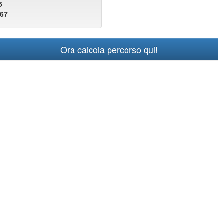
5
467
Ora calcola percorso qui!