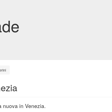
ade
rini
nezia
da nuova in Venezia.