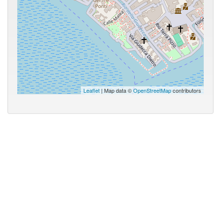
Leaflet
| Map data ©
OpenStreetMap
contributors