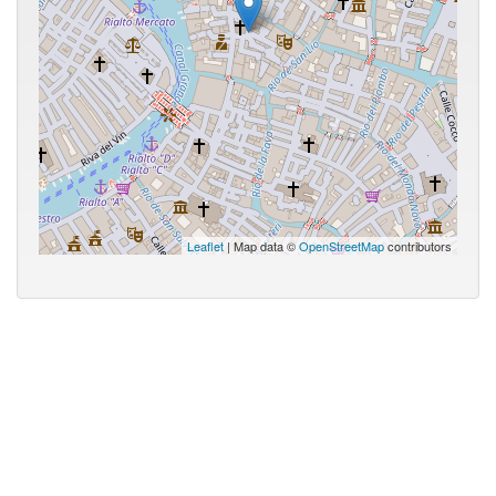
Leaflet
| Map data ©
OpenStreetMap
contributors