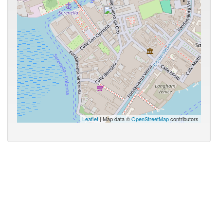
Leaflet
| Map data ©
OpenStreetMap
contributors