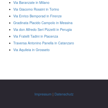
Via Baranzate in Milano
Via Giacomo Rossini in Torino
Via Enrico Bemporad in Firenze
Gradinata Placido Campolo in Messina
Via don Alfredo Seri Pizzetti in Perugia
Via Fratelli Tadini in Piacenza
Traversa Antonino Panella in Catanzaro
Via Aquileia in Grosseto
Impressum
|
Datenschutz