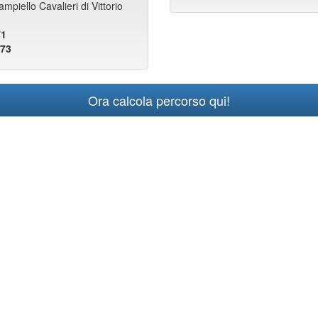
piello Cavalieri di Vittorio
71
473
Ora calcola percorso qui!