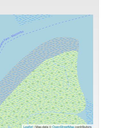
Leaflet
| Map data ©
OpenStreetMap
contributors