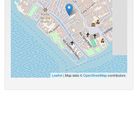
Leaflet
| Map data ©
OpenStreetMap
contributors