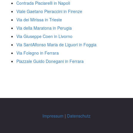
Contrada Pisciarelli in Napoli
Viale Gaetano Pieraccini in Firenze
Via dei Mirissa in Trieste
Via della Maratona in Perugia
Via Giuseppe Coen in Livorno
Via SantAlfonso Maria de Liguori in Foggia
Via Folegno in Ferrara
Piazzale Guido Donegani in Ferrara
Impressum
|
Datenschutz