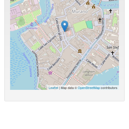
Leaflet
| Map data ©
OpenStreetMap
contributors