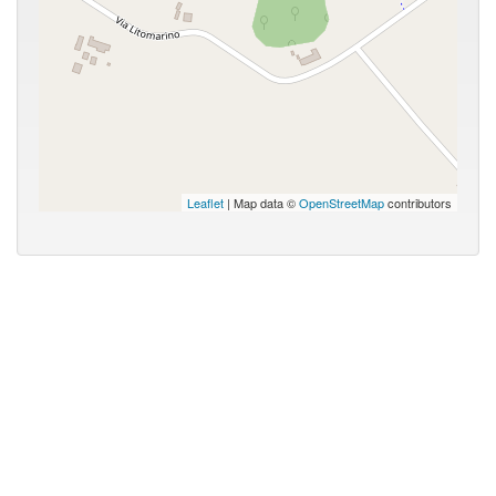
Leaflet
| Map data ©
OpenStreetMap
contributors