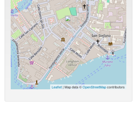
Leaflet
| Map data ©
OpenStreetMap
contributors