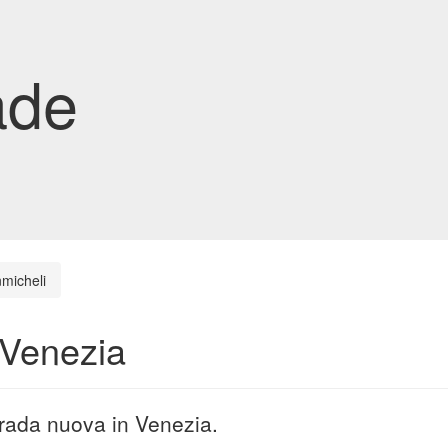
ade
nmicheli
 Venezia
trada nuova in Venezia.