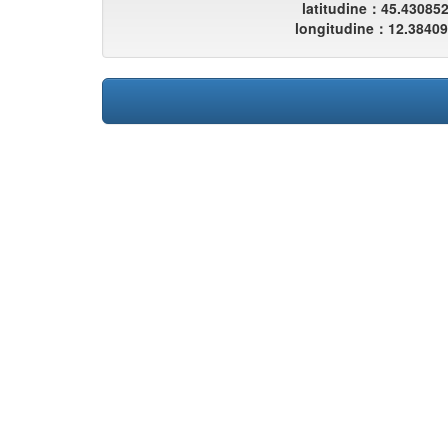
latitudine：45.43085
longitudine：12.3840