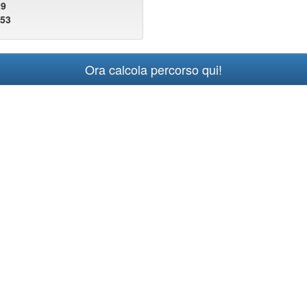
29
953
Ora calcola percorso qui!