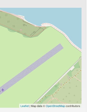
Leaflet
| Map data ©
OpenStreetMap
contributors