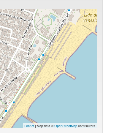
Leaflet
| Map data ©
OpenStreetMap
contributors