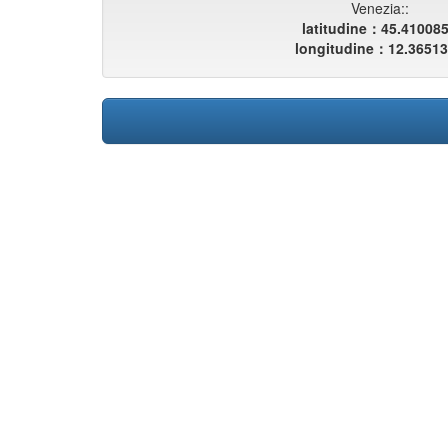
Venezia::
latitudine：45.41008
longitudine：12.3651