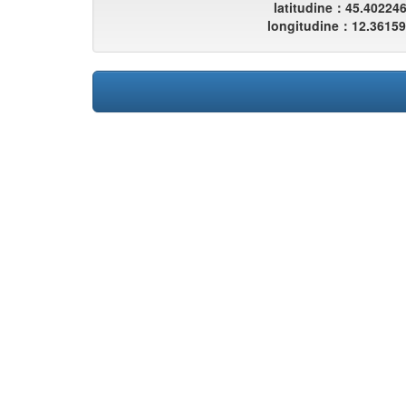
latitudine：45.40224
longitudine：12.3615