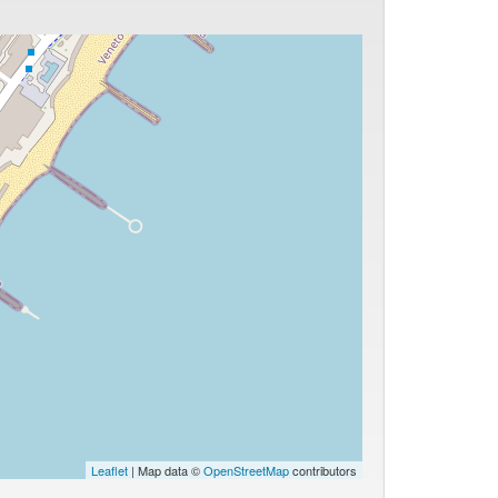
Leaflet
| Map data ©
OpenStreetMap
contributors