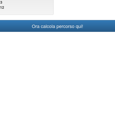
63
912
Ora calcola percorso qui!