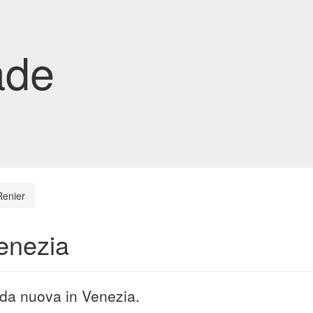
ade
Renier
Venezia
ada nuova in Venezia.