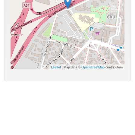
Leaflet
| Map data ©
OpenStreetMap
contributors