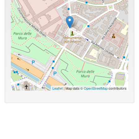
Leaflet
| Map data ©
OpenStreetMap
contributors