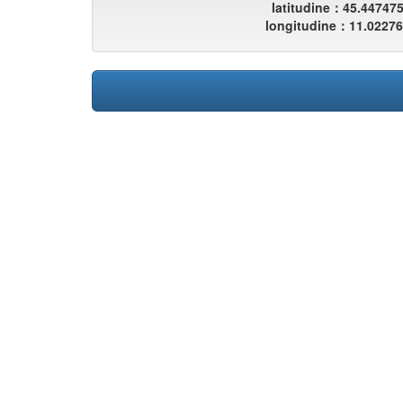
latitudine：45.44747
longitudine：11.0227