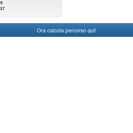
59
637
Ora calcola percorso qui!