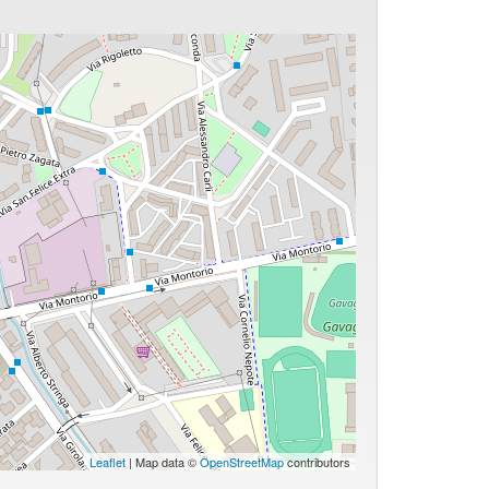
Leaflet
| Map data ©
OpenStreetMap
contributors