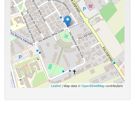
Leaflet
| Map data ©
OpenStreetMap
contributors