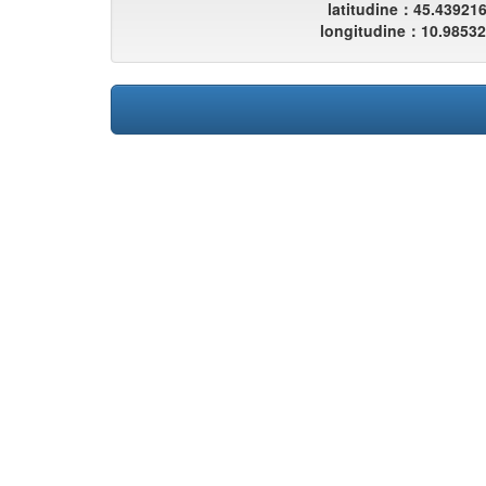
latitudine：45.43921
longitudine：10.9853