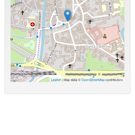
Leaflet
| Map data ©
OpenStreetMap
contributors