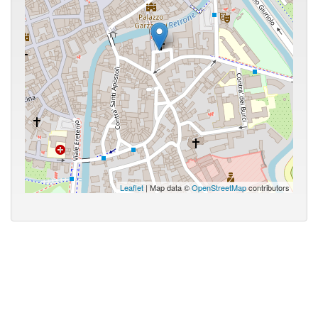
Leaflet
| Map data ©
OpenStreetMap
contributors