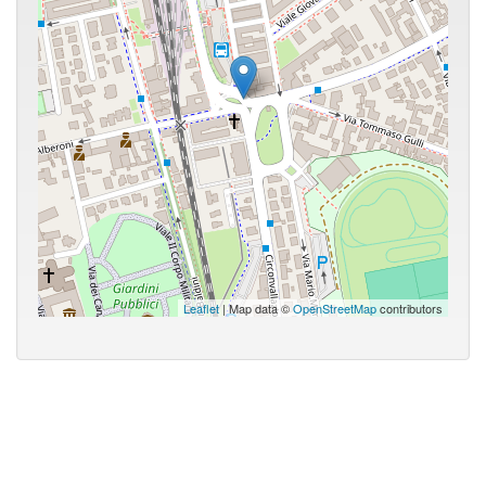
Leaflet
| Map data ©
OpenStreetMap
contributors