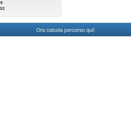
39
452
Ora calcola percorso qui!