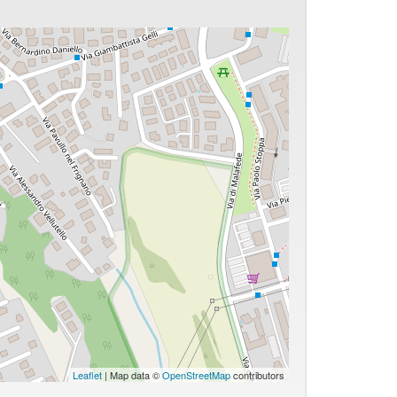
Leaflet
| Map data ©
OpenStreetMap
contributors