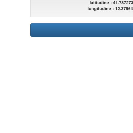
latitudine：41.78727
longitudine：12.3796