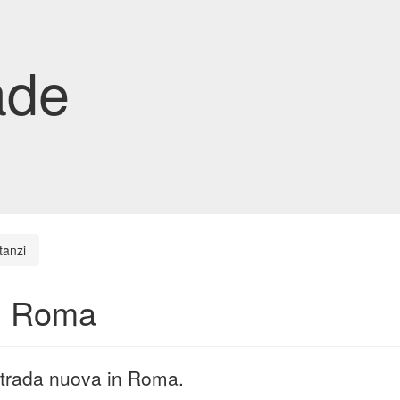
ade
tanzi
in Roma
 strada nuova in Roma.