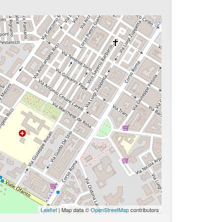
Leaflet
| Map data ©
OpenStreetMap
contributors