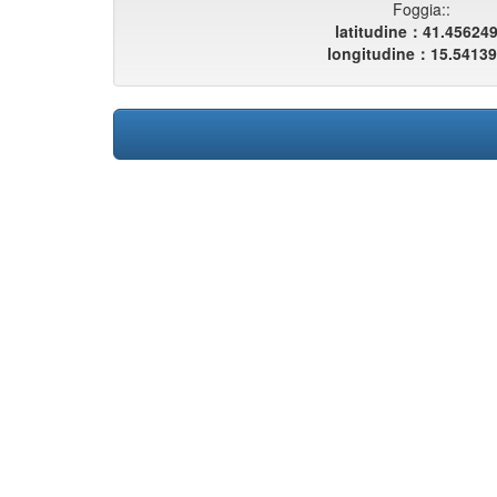
Foggia::
latitudine：41.45624
longitudine：15.5413