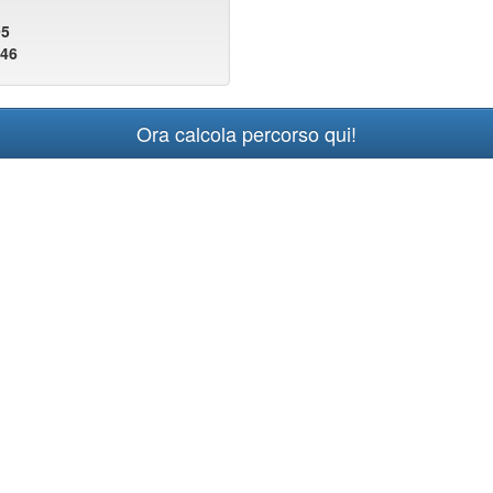
95
946
Ora calcola percorso qui!