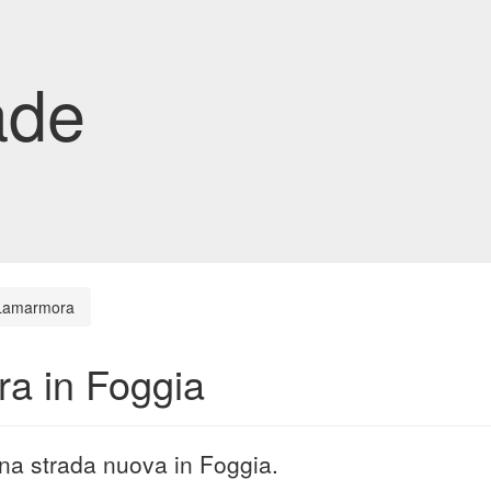
ade
 Lamarmora
a in Foggia
na strada nuova in Foggia.