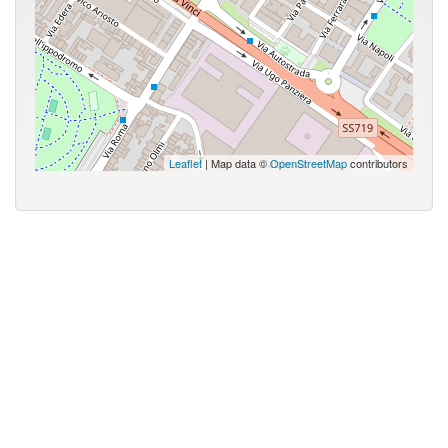
Leaflet
| Map data ©
OpenStreetMap
contributors