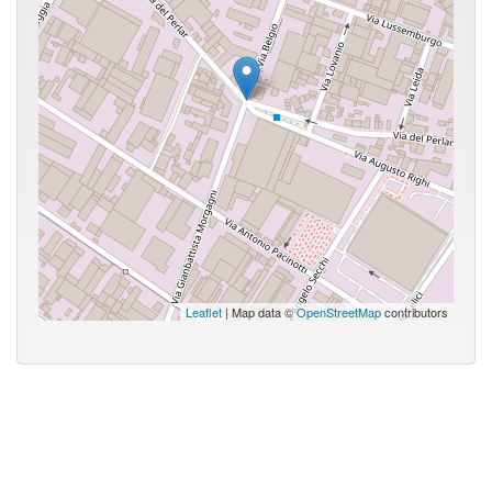
Leaflet
| Map data ©
OpenStreetMap
contributors